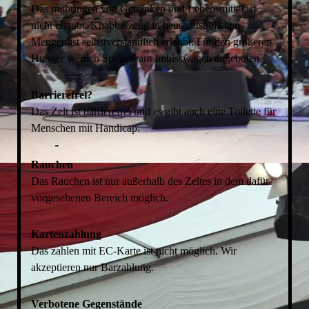
Das mitbringen von Getränken und Lebensmittel ist
nicht erlaubt. Knabberzeug in haushaltsüblichen
Mengen ist selbstverständlich erlaubt. Für den größeren
Hunger werden Speisen am Imbisswagen angeboten.
Barrierefrei?
Das Zelt ist barrierefrei und es gibt auch eine Toilette für
Menschen mit Handicap.
Rauchen
Das Rauchen ist nur außerhalb des Zeltes in dem dafür
vorgesehenen Bereich möglich.
Kartenzahlung
Das zahlen mit EC-Karte ist nicht möglich. Wir
akzeptieren nur Barzahlung.
Verbotene Gegenstände