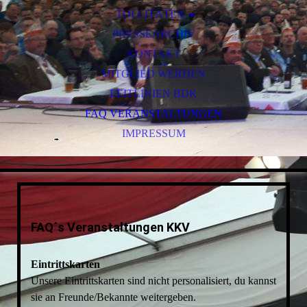
TOLLITÄTEN
TOLLITÄTEN DER STADT
PRESSEARCHIV
TOLLITÄTEN DER JUGEND
KONTAKT
MITGLIED WERDEN
LEITLINIEN BDK
FAQ VERANSTALTUNGEN
IMPRESSUM
FAQ´s Veranstaltungen KKV
Eintrittskarten
Unsere Eintrittskarten sind nicht personalisiert, du kannst
sie an Freunde/Bekannte weitergeben.