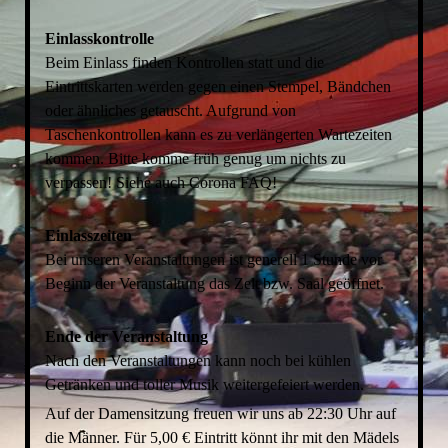
Einlasskontrolle
Beim Einlass finden Kontrollen statt und die
Eintrittskarten werden gegen einen Stempel, Bändchen
oder ähnliches getauscht. Aufgrund von
Taschenkontrollen kann es zu verlängerten Wartezeiten
kommen. Bitte komme früh genug um nichts zu
verpassen! Siehe auch Corona FAQ!
Einlasszeiten
Bei unseren Veranstaltungen ist generell 1 Stunde vor
Beginn der Veranstaltung das Zelt bzw. Saal geöffnet.
Ende der Veranstaltung
Nach den Veranstaltungen kann noch bei kühlen
Getränken und toller Musik weitergefeiert werden.
Auf der Damensitzung freuen wir uns ab 22:30 Uhr auf
die Männer. Für 5,00 € Eintritt könnt ihr mit den Mädels