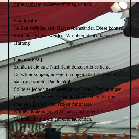
für ausgelassene Partystimmung sorgen.
Garderobe
Im Zelt befinden sich Garderobenständer. Diese können
kostenlos genutzt werden. Wir übernehmen keine
Haftung!
Corona-FAQ
Zunächst die gute Nachricht: derzeit gibt es keine
Einschränkungen, unsere Sitzungen 2023 finden normal
statt (wie vor der Pandemie)!
Sollte es jedoch neue gesetzliche Corona-Bedingungen
geben, werden diese Bestandteil jeder Vereinbarung
über den Erwerb von Tickets für unsere
Karnevalssitzungen. Bitte halte Dich über die
Einlassbedingungen auf dem laufenden.
Essen/Getränke