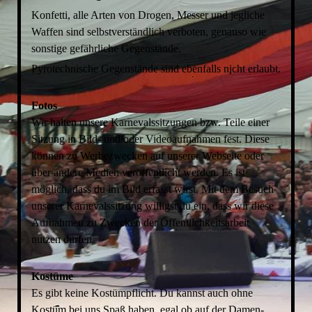
Konfetti, alle Arten von Drogen, Messer und jegliche
Waffen sind selbstverständlich verboten, genauso wie
sonstige gefährliche Gegenstände.
Pyrotechnische Gegenstände sind ebenfalls nicht erlaubt.
Fotos
Wir halten unsere Karnevalssitzungen bzw. Teile einer
Sitzung in Bild- und/oder Videoaufnahmen fest. Diese
können zu Werbezwecken auf unserer Webseite oder
über andere Medien veröffentlicht werden. Es ist
möglich, dass du im Bild erfasst wirst. Mit dem Besuch
unserer Karnevalssitzung willigst du ein, dass wir diese
Aufnahmen zu Zwecken der Öffentlichkeitsarbeit
nutzen dürfen.
Kostüme
Es gibt keine Kostümpflicht. Du kannst auch ohne
Kostüm bei uns Spaß haben, egal ob auf der Damen-,