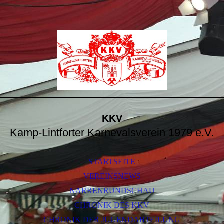
KKV
Kamp-Lintforter Karnevalsverein 1979 e.V.
STARTSEITE
VEREINSNEWS
NARRENRUNDSCHAU
CHRONIK DES KKV
CHRONIK DER JUGENDABTEILUNG