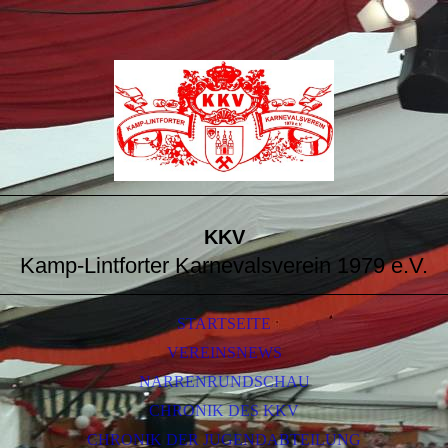
KKV
Kamp-Lintforter Karnevalsverein 1979 e.V.
STARTSEITE
VEREINSNEWS
NARRENRUNDSCHAU
CHRONIK DES KKV
CHRONIK DER JUGENDABTEILUNG