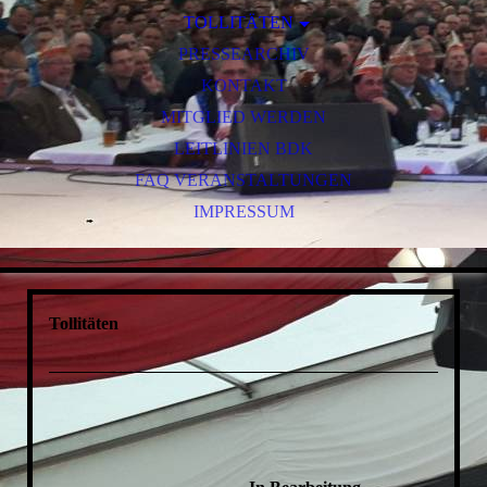
TOLLITÄTEN
TOLLITÄTEN DER STADT
PRESSEARCHIV
TOLLITÄTEN DER JUGEND
KONTAKT
MITGLIED WERDEN
LEITLINIEN BDK
FAQ VERANSTALTUNGEN
IMPRESSUM
Tollitäten